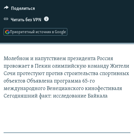
РАСПИСАНИЕ ВЕЩАНИЯ
Поделиться
ПОДПИШИТЕСЬ НА РАССЫЛКУ
Читать без VPN
СОЦИАЛЬНЫЕ СЕТИ
Приоритетный источник в Google
Молебном и напутствием президента Россия
провожает в Пекин олимпийскую команду Жители
Все сайты РСЕ/РС
Сочи протестуют против строительства спортивных
объектов Объявлена программа 65-го
международного Венецианского кинофестиваля
Сегодняшний факт: исследование Байкала