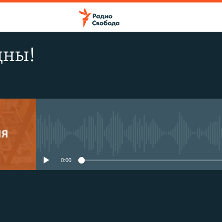
дны!
No media source currently avail
0:00