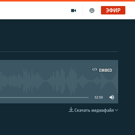
ЭФИР
EMBED
able
52:59
Скачать медиафайл
EMBED