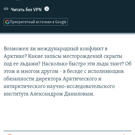
РАСПИСАНИЕ ВЕЩАНИЯ
Читать без VPN
ПОДПИШИТЕСЬ НА РАССЫЛКУ
Приоритетный источник в Google
СОЦИАЛЬНЫЕ СЕТИ
Возможен ли международный конфликт в
Арктике? Какие запасы месторождений скрыты
под ее льдами? Насколько быстро эти льды тают? Об
этом и многом другом - в беседе с исполняющим
Все сайты РСЕ/РС
обязанности директора Арктического и
антарктического научно-исследовательского
института Александром Даниловым.