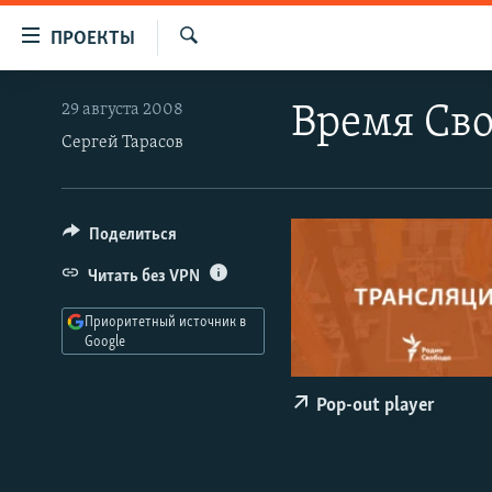
Ссылки
ПРОЕКТЫ
для
Искать
упрощенного
ПРОГРАММЫ
29 августа 2008
Время Св
доступа
ПОДКАСТЫ
Сергей Тарасов
Вернуться
АВТОРСКИЕ ПРОЕКТЫ
к
основному
ЦИТАТЫ СВОБОДЫ
Поделиться
содержанию
МНЕНИЯ
Вернутся
Читать без VPN
КУЛЬТУРА
к
Приоритетный источник в
главной
IDEL.РЕАЛИИ
Google
навигации
КАВКАЗ.РЕАЛИИ
Вернутся
Pop-out player
к
СЕВЕР.РЕАЛИИ
поиску
СИБИРЬ.РЕАЛИИ