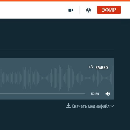
ЭФИР
EMBED
able
52:59
Скачать медиафайл
EMBED