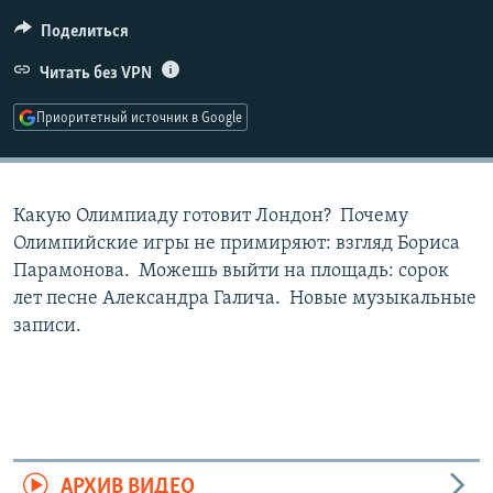
РАСПИСАНИЕ ВЕЩАНИЯ
Поделиться
ПОДПИШИТЕСЬ НА РАССЫЛКУ
Читать без VPN
СОЦИАЛЬНЫЕ СЕТИ
Приоритетный источник в Google
Какую Олимпиаду готовит Лондон? Почему
Олимпийские игры не примиряют: взгляд Бориса
Все сайты РСЕ/РС
Парамонова. Можешь выйти на площадь: сорок
лет песне Александра Галича. Новые музыкальные
записи.
АРХИВ ВИДЕО