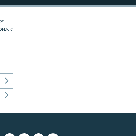
ем
рим с
.