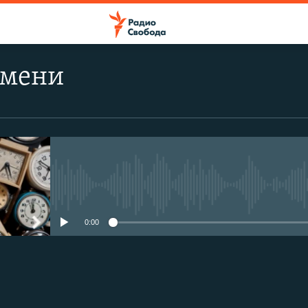
емени
No media source currently avail
0:00