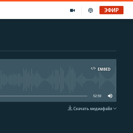
ЭФИР
EMBED
able
52:59
Скачать медиафайл
EMBED