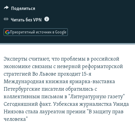
РАСПИСАНИЕ ВЕЩАНИЯ
Поделиться
ПОДПИШИТЕСЬ НА РАССЫЛКУ
Читать без VPN
СОЦИАЛЬНЫЕ СЕТИ
Приоритетный источник в Google
Эксперты считают, что проблемы в российской
экономике связаны с неверной реформаторской
Все сайты РСЕ/РС
стратегией Во Львове проходит 15-я
Международная книжная ярмарка-выставка
Петербургские писатели обратились с
коллективным письмом в "Литературную газету"
Сегодняшний факт. Узбекская журналистка Умида
Ниязова стала лауреатом премии "В защиту прав
человека"