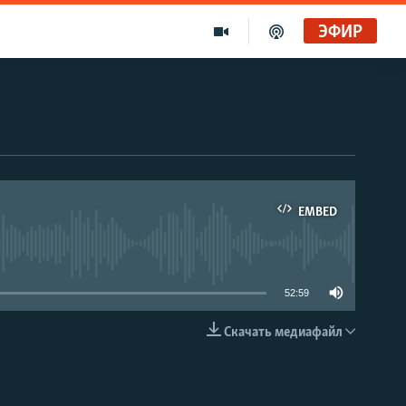
ЭФИР
EMBED
able
52:59
Скачать медиафайл
EMBED