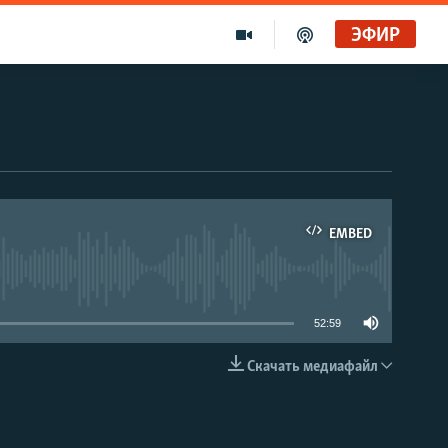
ЭФИР
EMBED
able
52:59
Скачать медиафайл
EMBED