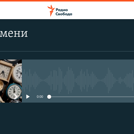
емени
No media source currently avail
0:00