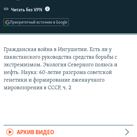
РАСПИСАНИЕ ВЕЩАНИЯ
Читать без VPN
ПОДПИШИТЕСЬ НА РАССЫЛКУ
Приоритетный источник в Google
СОЦИАЛЬНЫЕ СЕТИ
Гражданская война в Ингушетии. Есть ли у
пакистанского руководства средства борьбы с
экстремизмом. Экология Северного полюса и
нефть. Наука: 60-летие разгрома советской
Все сайты РСЕ/РС
генетики и формирование лженаучного
мировоззрения в СССР, ч. 2
АРХИВ ВИДЕО