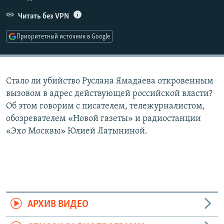
РАСПИСАНИЕ ВЕЩАНИЯ
Читать без VPN
ПОДПИШИТЕСЬ НА РАССЫЛКУ
Приоритетный источник в Google
СОЦИАЛЬНЫЕ СЕТИ
Стало ли убийство Руслана Ямадаева откровенным
вызовом в адрес действующей российской власти?
Об этом говорим с писателем, тележурналистом,
обозревателем «Новой газеты» и радиостанции
Все сайты РСЕ/РС
«Эхо Москвы» Юлией Латыниной.
АРХИВ ВИДЕО