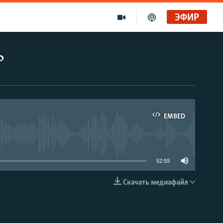
ЭФИР
ь
EMBED
able
52:59
Скачать медиафайл
EMBED