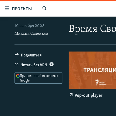
Ссылки
ПРОЕКТЫ
для
Искать
упрощенного
ПРОГРАММЫ
10 октября 2008
Время Сво
доступа
ПОДКАСТЫ
Михаил Саленков
Вернуться
АВТОРСКИЕ ПРОЕКТЫ
к
основному
ЦИТАТЫ СВОБОДЫ
Поделиться
содержанию
МНЕНИЯ
Вернутся
Читать без VPN
КУЛЬТУРА
к
Приоритетный источник в
главной
IDEL.РЕАЛИИ
Google
навигации
КАВКАЗ.РЕАЛИИ
Вернутся
Pop-out player
к
СЕВЕР.РЕАЛИИ
поиску
СИБИРЬ.РЕАЛИИ