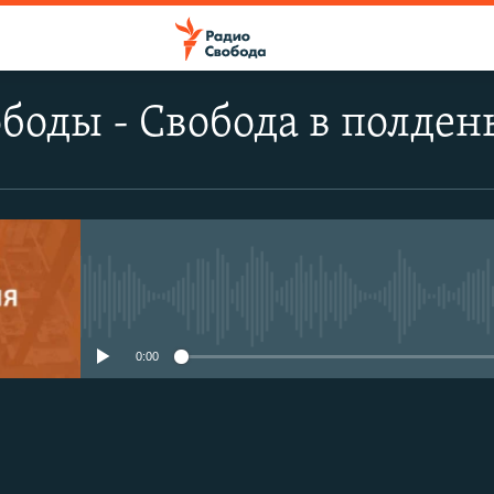
боды - Свобода в полден
No media source currently avail
0:00