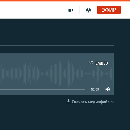
ЭФИР
EMBED
able
52:59
Скачать медиафайл
EMBED