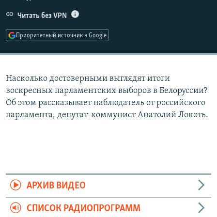
РАСПИСАНИЕ ВЕЩАНИЯ
Читать без VPN
ПОДПИШИТЕСЬ НА РАССЫЛКУ
Приоритетный источник в Google
СОЦИАЛЬНЫЕ СЕТИ
Насколько достоверными выглядят итоги
воскресных парламентских выборов в Белоруссии?
Об этом рассказывает наблюдатель от российского
парламента, депутат-коммунист Анатолий Локоть.
Все сайты РСЕ/РС
АРХИВ ВИДЕО
СПИСОК РАДИОПРОГРАММ