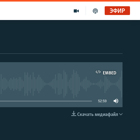
ЭФИР
EMBED
able
52:59
Скачать медиафайл
EMBED