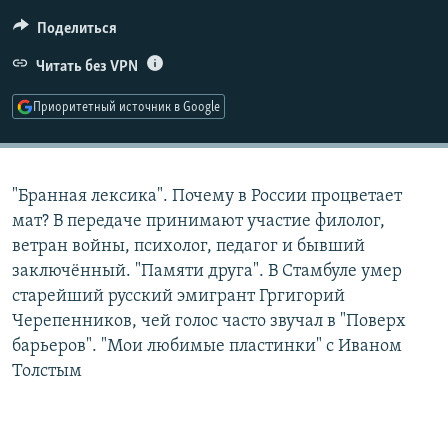
РАСПИСАНИЕ ВЕЩАНИЯ
Поделиться
ПОДПИШИТЕСЬ НА РАССЫЛКУ
Читать без VPN
СОЦИАЛЬНЫЕ СЕТИ
Приоритетный источник в Google
"Бранная лексика". Почему в России процветает
мат? В передаче принимают участие филолог,
Все сайты РСЕ/РС
ветран войны, психолог, педагог и бывший
заключённый. "Памяти друга". В Стамбуле умер
старейший русский эмигрант Гргигорий
Черепенников, чей голос часто звучал в "Поверх
барьеров". "Мои любимые пластинки" с Иваном
Толстым