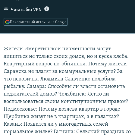
РАСПИСАНИЕ ВЕЩАНИЯ
Читать без VPN
ПОДПИШИТЕСЬ НА РАССЫЛКУ
Приоритетный источник в Google
СОЦИАЛЬНЫЕ СЕТИ
Жители Имеретинской низменности могут
лишиться не только своих домов, но и куска хлеба.
Квартирный вопрос по-обнински. Почему жители
Саранска не платят за коммунальные услуги? За
Все сайты РСЕ/РС
что псковичка Людмила Славченко полюбила
рыбалку. Самара: Способны ли власти остановить
поджигателей домов? Челябинск: Легко ли
воспользоваться своим конституционным правом?
Подмосковье: Почему хозяева квартир в городе
Щербинка живут не в квартирах, а в палатках?
Казань: Появится ли у многодетных семей
нормальное жилье? Гатчина: Сельский праздник со