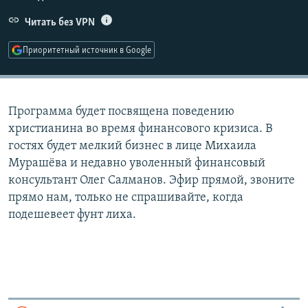
РАСПИСАНИЕ ВЕЩАНИЯ
Читать без VPN
ПОДПИШИТЕСЬ НА РАССЫЛКУ
Приоритетный источник в Google
СОЦИАЛЬНЫЕ СЕТИ
Программа будет посвящена поведению
христианина во время финансового кризиса. В
гостях будет мелкий бизнес в лице Михаила
Мурашёва и недавно уволенный финансовый
Все сайты РСЕ/РС
консультант Олег Салманов. Эфир прямой, звоните
прямо нам, только не спрашивайте, когда
подешевеет фунт лиха.