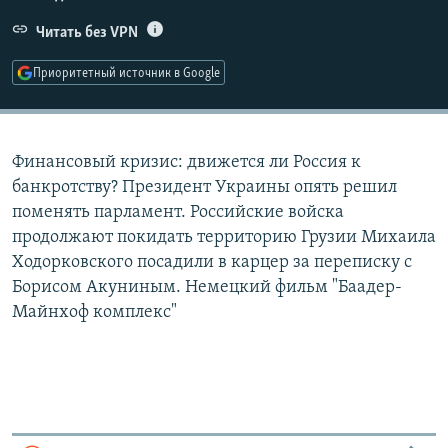
РАСПИСАНИЕ ВЕЩАНИЯ
Читать без VPN
ПОДПИШИТЕСЬ НА РАССЫЛКУ
Приоритетный источник в Google
СОЦИАЛЬНЫЕ СЕТИ
Финансовый кризис: движется ли Россия к
банкротству? Президент Украины опять решил
поменять парламент. Российские войска
продолжают покидать территорию Грузии Михаила
Все сайты РСЕ/РС
Ходорковского посадили в карцер за переписку с
Борисом Акуниным. Немецкий фильм "Баадер-
Майнхоф комплекс"