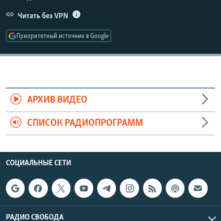
РАСПИСАНИЕ ВЕЩАНИЯ
Читать без VPN
ПОДПИШИТЕСЬ НА РАССЫЛКУ
Приоритетный источник в Google
СОЦИАЛЬНЫЕ СЕТИ
АРХИВ ВИДЕО
Все сайты РСЕ/РС
СПИСОК РАДИОПРОГРАММ
СОЦИАЛЬНЫЕ СЕТИ
РАДИО СВОБОДА