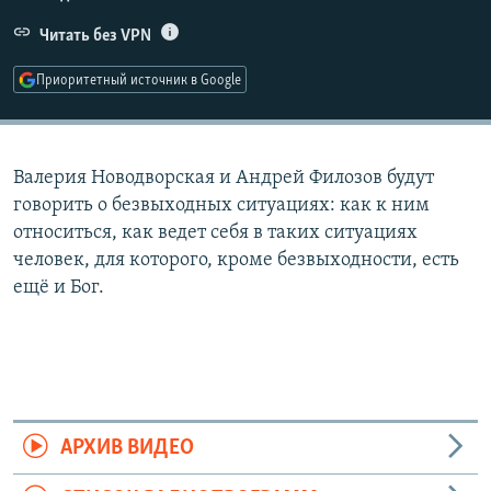
РАСПИСАНИЕ ВЕЩАНИЯ
Читать без VPN
ПОДПИШИТЕСЬ НА РАССЫЛКУ
Приоритетный источник в Google
СОЦИАЛЬНЫЕ СЕТИ
Валерия Новодворская и Андрей Филозов будут
говорить о безвыходных ситуациях: как к ним
относиться, как ведет себя в таких ситуациях
человек, для которого, кроме безвыходности, есть
Все сайты РСЕ/РС
ещё и Бог.
АРХИВ ВИДЕО