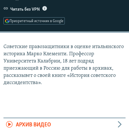
РАСПИСАНИЕ ВЕЩАНИЯ
Читать без VPN
ПОДПИШИТЕСЬ НА РАССЫЛКУ
Приоритетный источник в Google
СОЦИАЛЬНЫЕ СЕТИ
Советские правозащитники в оценке итальянского
историка Марко Клементи. Профессор
Университета Калабрии, 18 лет подряд
приезжающий в Россию для работы в архивах,
Все сайты РСЕ/РС
рассказывет о своей книге «История советского
диссидентства».
АРХИВ ВИДЕО