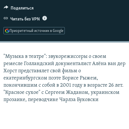
РАСПИСАНИЕ ВЕЩАНИЯ
Поделиться
ПОДПИШИТЕСЬ НА РАССЫЛКУ
Читать без VPN
СОЦИАЛЬНЫЕ СЕТИ
Приоритетный источник в Google
"Музыка в театре": звукорежиссеры о своем
ремесле Голландский документалист Алёна ван дер
Все сайты РСЕ/РС
Хорст представялет свой фильм о
екатеринбургском поэте Борисе Рыжем,
покончившим с собой в 2001 году в возрасте 26 лет.
"Красное сухое" с Сергеем Жаданом, украинском
прозаике, переводчике Чарлза Буковски