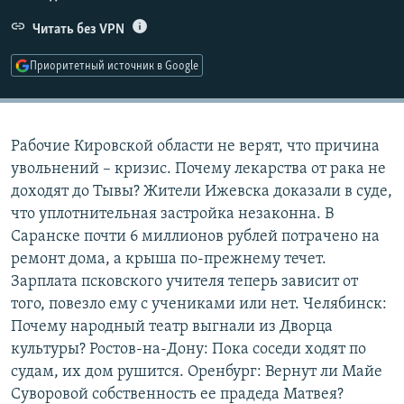
РАСПИСАНИЕ ВЕЩАНИЯ
Читать без VPN
ПОДПИШИТЕСЬ НА РАССЫЛКУ
Приоритетный источник в Google
СОЦИАЛЬНЫЕ СЕТИ
Рабочие Кировской области не верят, что причина
увольнений – кризис. Почему лекарства от рака не
доходят до Тывы? Жители Ижевска доказали в суде,
что уплотнительная застройка незаконна. В
Все сайты РСЕ/РС
Саранске почти 6 миллионов рублей потрачено на
ремонт дома, а крыша по-прежнему течет.
Зарплата псковского учителя теперь зависит от
того, повезло ему с учениками или нет. Челябинск:
Почему народный театр выгнали из Дворца
культуры? Ростов-на-Дону: Пока соседи ходят по
судам, их дом рушится. Оренбург: Вернут ли Майе
Суворовой собственность ее прадеда Матвея?