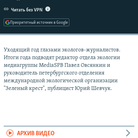
РАСПИСАНИЕ ВЕЩАНИЯ
Читать без VPN
ПОДПИШИТЕСЬ НА РАССЫЛКУ
Приоритетный источник в Google
СОЦИАЛЬНЫЕ СЕТИ
Уходящий год глазами экологов-журналистов.
Итоги года подводят редактор отдела экологии
медиагруппы MediaSPB Павел Овсянкин и
руководитель петербургского отделения
Все сайты РСЕ/РС
международной экологической организации
"Зеленый крест", публицист Юрий Шевчук.
АРХИВ ВИДЕО