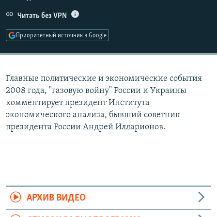
РАСПИСАНИЕ ВЕЩАНИЯ
Читать без VPN
ПОДПИШИТЕСЬ НА РАССЫЛКУ
Приоритетный источник в Google
СОЦИАЛЬНЫЕ СЕТИ
Главные политические и экономические события
2008 года, "газовую войну" России и Украины
комментирует президент Института
экономического анализа, бывший советник
Все сайты РСЕ/РС
президента России Андрей Илларионов.
АРХИВ ВИДЕО