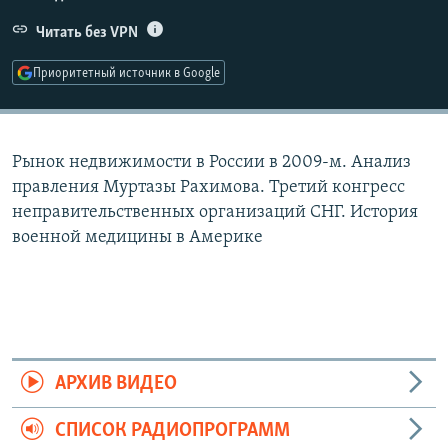
РАСПИСАНИЕ ВЕЩАНИЯ
Читать без VPN
ПОДПИШИТЕСЬ НА РАССЫЛКУ
Приоритетный источник в Google
СОЦИАЛЬНЫЕ СЕТИ
Рынок недвижимости в России в 2009-м. Анализ
правления Муртазы Рахимова. Третий конгресс
неправительственных организаций СНГ. История
военной медицины в Америке
Все сайты РСЕ/РС
АРХИВ ВИДЕО
СПИСОК РАДИОПРОГРАММ