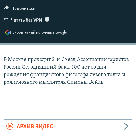
РАСПИСАНИЕ ВЕЩАНИЯ
Поделиться
ПОДПИШИТЕСЬ НА РАССЫЛКУ
Читать без VPN
СОЦИАЛЬНЫЕ СЕТИ
Приоритетный источник в Google
В Москве проходит 3-й Съезд Ассоциации юристов
России Сегодняшний факт. 100 лет со дня
Все сайты РСЕ/РС
рождения французского философа левого толка и
религиозного мыслителя Симоны Вейль
АРХИВ ВИДЕО