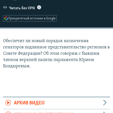
РАСПИСАНИЕ ВЕЩАНИЯ
Читать без VPN
ПОДПИШИТЕСЬ НА РАССЫЛКУ
Приоритетный источник в Google
СОЦИАЛЬНЫЕ СЕТИ
Обеспечит ли новый порядок назначения
сенаторов подлинное представительство регионов в
Совете Федерации? Об этом говорим с бывшим
членом верхней палаты парламента Юрием
Все сайты РСЕ/РС
Болдыревым.
АРХИВ ВИДЕО