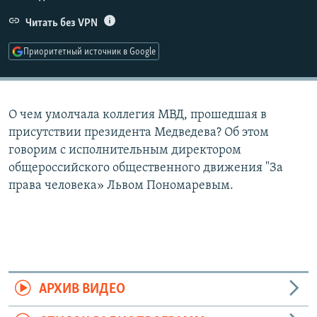
РАСПИСАНИЕ ВЕЩАНИЯ
Читать без VPN
ПОДПИШИТЕСЬ НА РАССЫЛКУ
Приоритетный источник в Google
СОЦИАЛЬНЫЕ СЕТИ
О чем умолчала коллегия МВД, прошедшая в
присутствии президента Медведева? Об этом
говорим с исполнительным директором
общероссийского общественного движения "За
Все сайты РСЕ/РС
права человека» Львом Пономаревым.
АРХИВ ВИДЕО