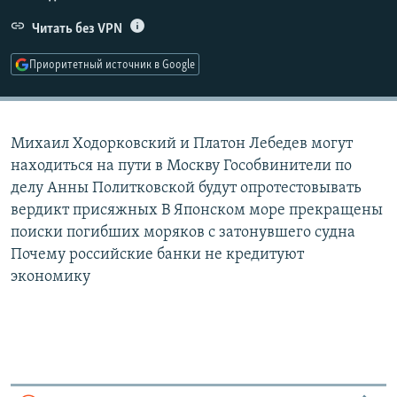
РАСПИСАНИЕ ВЕЩАНИЯ
Читать без VPN
ПОДПИШИТЕСЬ НА РАССЫЛКУ
Приоритетный источник в Google
СОЦИАЛЬНЫЕ СЕТИ
Михаил Ходорковский и Платон Лебедев могут
находиться на пути в Москву Гособвинители по
делу Анны Политковской будут опротестовывать
вердикт присяжных В Японском море прекращены
Все сайты РСЕ/РС
поиски погибших моряков с затонувшего судна
Почему российские банки не кредитуют
экономику