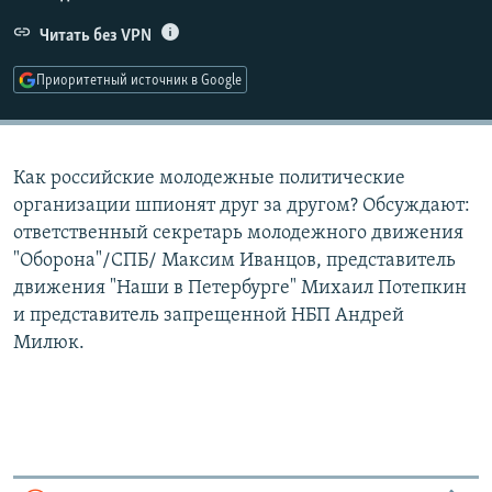
РАСПИСАНИЕ ВЕЩАНИЯ
Читать без VPN
ПОДПИШИТЕСЬ НА РАССЫЛКУ
Приоритетный источник в Google
СОЦИАЛЬНЫЕ СЕТИ
Как российские молодежные политические
организации шпионят друг за другом? Обсуждают:
ответственный секретарь молодежного движения
"Оборона"/СПБ/ Максим Иванцов, представитель
Все сайты РСЕ/РС
движения "Наши в Петербурге" Михаил Потепкин
и представитель запрещенной НБП Андрей
Милюк.