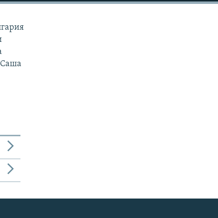
лгария
и
а
 Саша