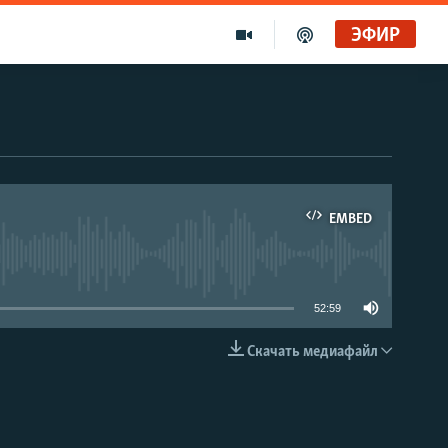
ЭФИР
EMBED
able
52:59
Скачать медиафайл
EMBED