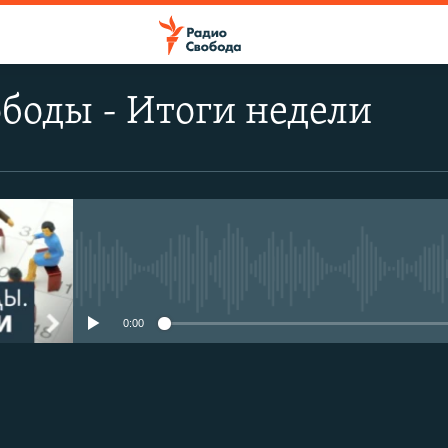
боды - Итоги недели
No media source currently avail
0:00