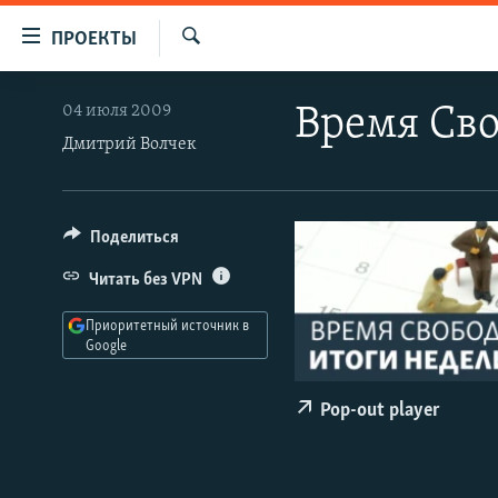
Ссылки
ПРОЕКТЫ
для
Искать
упрощенного
ПРОГРАММЫ
04 июля 2009
Время Сво
доступа
ПОДКАСТЫ
Дмитрий Волчек
Вернуться
АВТОРСКИЕ ПРОЕКТЫ
к
основному
ЦИТАТЫ СВОБОДЫ
Поделиться
содержанию
МНЕНИЯ
Вернутся
Читать без VPN
КУЛЬТУРА
к
Приоритетный источник в
главной
IDEL.РЕАЛИИ
Google
навигации
КАВКАЗ.РЕАЛИИ
Вернутся
Pop-out player
к
СЕВЕР.РЕАЛИИ
поиску
СИБИРЬ.РЕАЛИИ