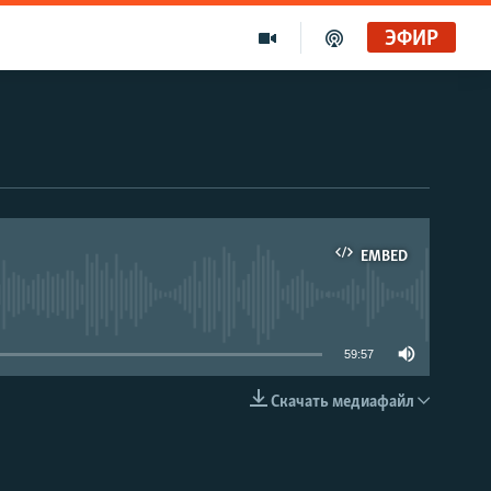
ЭФИР
EMBED
able
59:57
Скачать медиафайл
EMBED