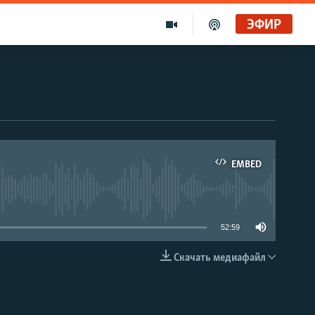
ЭФИР
EMBED
able
52:59
Скачать медиафайл
EMBED