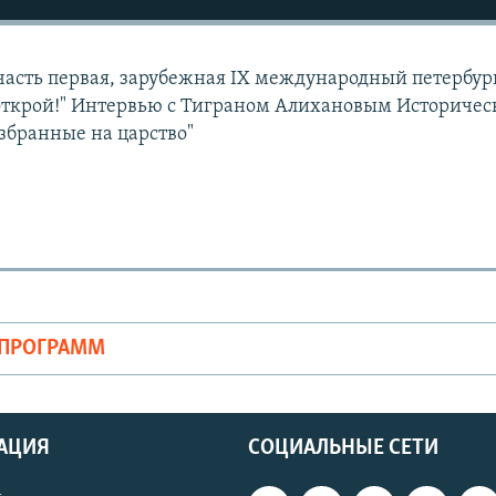
часть первая, зарубежная IX международный петербу
 открой!" Интервью с Тиграном Алихановым Историче
збранные на царство"
ОПРОГРАММ
АЦИЯ
СОЦИАЛЬНЫЕ СЕТИ