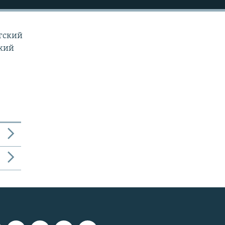
ргский
ский