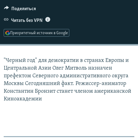
РАСПИСАНИЕ ВЕЩАНИЯ
Поделиться
ПОДПИШИТЕСЬ НА РАССЫЛКУ
Читать без VPN
СОЦИАЛЬНЫЕ СЕТИ
Приоритетный источник в Google
"Черный год" для демократии в странах Европы и
Центральной Азии Олег Митволь назначен
Все сайты РСЕ/РС
префектом Северного административного округа
Москвы Сегодняшний факт. Режиссер-аниматор
Константин Бронзит станет членом американской
Киноакадемии