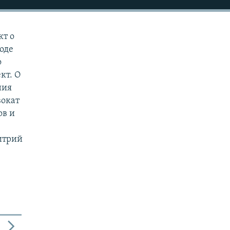
кт о
оде
о
кт. О
ния
вокат
ов и
итрий