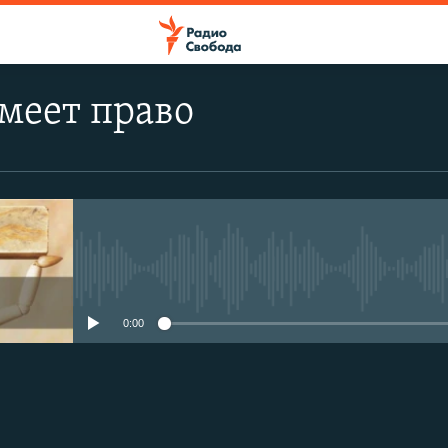
меет право
No media source currently avail
0:00