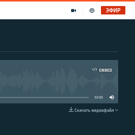
ЭФИР
EMBED
able
53:00
Скачать медиафайл
EMBED