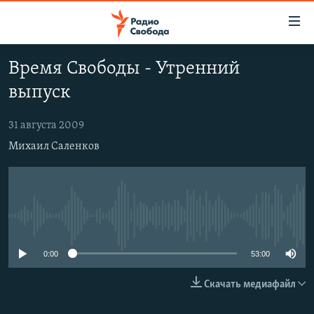
Ссылки
для
упрощенного
Время Свободы - Утренний
ПРОГРАММЫ
доступа
выпуск
ПОДКАСТЫ
Вернуться
к
АВТОРСКИЕ ПРОЕКТЫ
31 августа 2009
основному
Михаил Саленков
ЦИТАТЫ СВОБОДЫ
содержанию
Вернутся
МНЕНИЯ
к
КУЛЬТУРА
главной
No media source currently available
навигации
IDEL.РЕАЛИИ
Вернутся
КАВКАЗ.РЕАЛИИ
0:00
53:00
к
СЕВЕР.РЕАЛИИ
поиску
Скачать медиафайл
СИБИРЬ.РЕАЛИИ