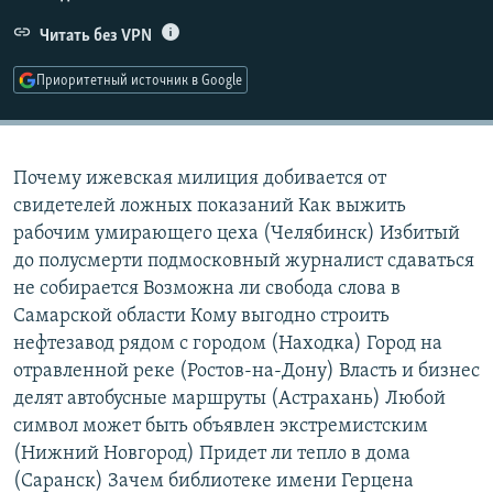
РАСПИСАНИЕ ВЕЩАНИЯ
Читать без VPN
ПОДПИШИТЕСЬ НА РАССЫЛКУ
Приоритетный источник в Google
СОЦИАЛЬНЫЕ СЕТИ
Почему ижевская милиция добивается от
свидетелей ложных показаний Как выжить
рабочим умирающего цеха (Челябинск) Избитый
до полусмерти подмосковный журналист сдаваться
Все сайты РСЕ/РС
не собирается Возможна ли свобода слова в
Самарской области Кому выгодно строить
нефтезавод рядом с городом (Находка) Город на
отравленной реке (Ростов-на-Дону) Власть и бизнес
делят автобусные маршруты (Астрахань) Любой
символ может быть объявлен экстремистским
(Нижний Новгород) Придет ли тепло в дома
(Саранск) Зачем библиотеке имени Герцена