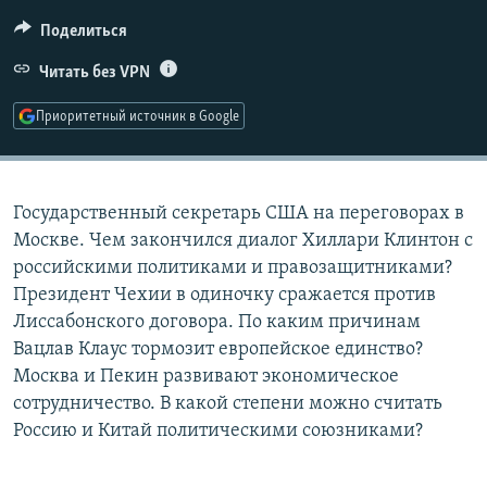
РАСПИСАНИЕ ВЕЩАНИЯ
Поделиться
ПОДПИШИТЕСЬ НА РАССЫЛКУ
Читать без VPN
СОЦИАЛЬНЫЕ СЕТИ
Приоритетный источник в Google
Государственный секретарь США на переговорах в
Москве. Чем закончился диалог Хиллари Клинтон с
Все сайты РСЕ/РС
российскими политиками и правозащитниками?
Президент Чехии в одиночку сражается против
Лиссабонского договора. По каким причинам
Вацлав Клаус тормозит европейское единство?
Москва и Пекин развивают экономическое
сотрудничество. В какой степени можно считать
Россию и Китай политическими союзниками?