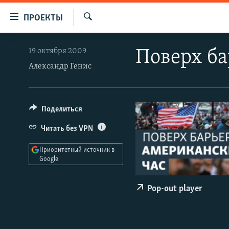
Ссылки
ПРОЕКТЫ
для
Искать
упрощенного
ПРОГРАММЫ
19 октября 2009
Поверх ба
доступа
ПОДКАСТЫ
Александр Генис
Вернуться
АВТОРСКИЕ ПРОЕКТЫ
к
основному
ЦИТАТЫ СВОБОДЫ
Поделиться
содержанию
МНЕНИЯ
Вернутся
Читать без VPN
КУЛЬТУРА
к
Приоритетный источник в
главной
IDEL.РЕАЛИИ
Google
навигации
КАВКАЗ.РЕАЛИИ
Вернутся
Pop-out player
к
СЕВЕР.РЕАЛИИ
поиску
СИБИРЬ.РЕАЛИИ