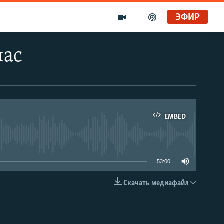
ЭФИР
час
EMBED
able
53:00
Скачать медиафайл
EMBED