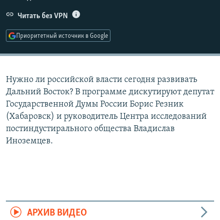
РАСПИСАНИЕ ВЕЩАНИЯ
Читать без VPN
ПОДПИШИТЕСЬ НА РАССЫЛКУ
Приоритетный источник в Google
СОЦИАЛЬНЫЕ СЕТИ
Нужно ли российской власти сегодня развивать
Дальний Восток? В программе дискутируют депутат
Государственной Думы России Борис Резник
(Хабаровск) и руководитель Центра исследований
Все сайты РСЕ/РС
постиндустирального общества Владислав
Иноземцев.
АРХИВ ВИДЕО