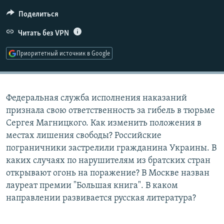
РАСПИСАНИЕ ВЕЩАНИЯ
Поделиться
ПОДПИШИТЕСЬ НА РАССЫЛКУ
Читать без VPN
СОЦИАЛЬНЫЕ СЕТИ
Приоритетный источник в Google
Федеральная служба исполнения наказаний
признала свою ответственность за гибель в тюрьме
Все сайты РСЕ/РС
Сергея Магницкого. Как изменить положения в
местах лишения свободы? Российские
пограничники застрелили гражданина Украины. В
каких случаях по нарушителям из братских стран
открывают огонь на поражение? В Москве назван
лауреат премии "Большая книга". В каком
направлении развивается русская литература?