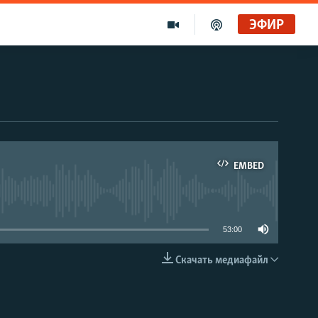
ЭФИР
EMBED
able
53:00
Скачать медиафайл
EMBED