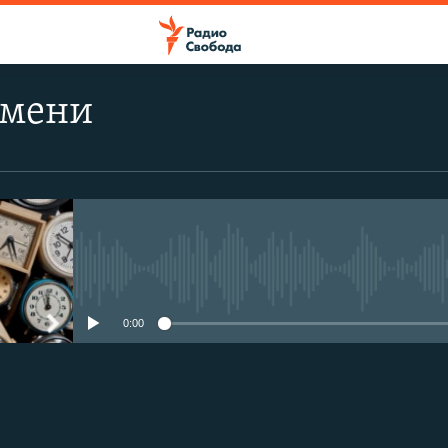
емени
No media source currently avail
0:00