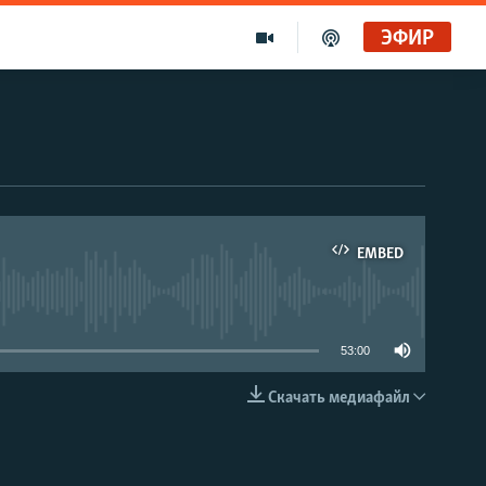
ЭФИР
EMBED
able
53:00
Скачать медиафайл
EMBED