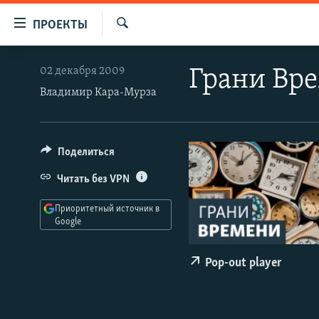
Ссылки
ПРОЕКТЫ
для
Искать
упрощенного
ПРОГРАММЫ
02 декабря 2009
Грани Вр
доступа
ПОДКАСТЫ
Владимир Кара-Мурза
Вернуться
АВТОРСКИЕ ПРОЕКТЫ
к
основному
ЦИТАТЫ СВОБОДЫ
Поделиться
содержанию
МНЕНИЯ
Вернутся
Читать без VPN
КУЛЬТУРА
к
Приоритетный источник в
главной
IDEL.РЕАЛИИ
Google
навигации
КАВКАЗ.РЕАЛИИ
Вернутся
Pop-out player
к
СЕВЕР.РЕАЛИИ
поиску
СИБИРЬ.РЕАЛИИ