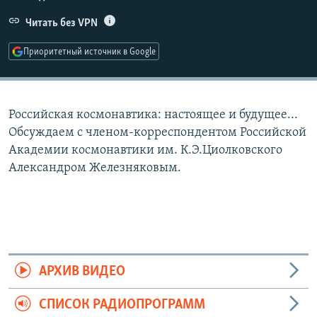
РАСПИСАНИЕ ВЕЩАНИЯ
Читать без VPN
ПОДПИШИТЕСЬ НА РАССЫЛКУ
Приоритетный источник в Google
СОЦИАЛЬНЫЕ СЕТИ
Российская космонавтика: настоящее и будущее...
Обсуждаем с членом-корреспондентом Российской
Академии космонавтики им. К.Э.Циолковского
Александром Железняковым.
Все сайты РСЕ/РС
АРХИВ ВИДЕО
СПИСОК РАДИОПРОГРАММ