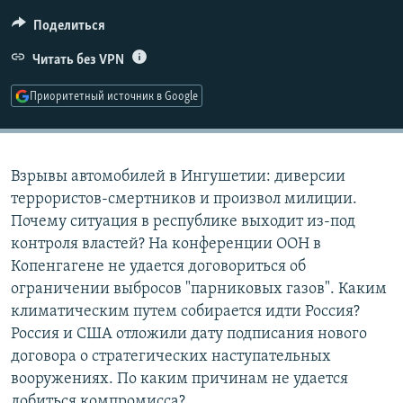
РАСПИСАНИЕ ВЕЩАНИЯ
Поделиться
ПОДПИШИТЕСЬ НА РАССЫЛКУ
Читать без VPN
СОЦИАЛЬНЫЕ СЕТИ
Приоритетный источник в Google
Взрывы автомобилей в Ингушетии: диверсии
террористов-смертников и произвол милиции.
Все сайты РСЕ/РС
Почему ситуация в республике выходит из-под
контроля властей? На конференции ООН в
Копенгагене не удается договориться об
ограничении выбросов "парниковых газов". Каким
климатическим путем собирается идти Россия?
Россия и США отложили дату подписания нового
договора о стратегических наступательных
вооружениях. По каким причинам не удается
добиться компромисса?