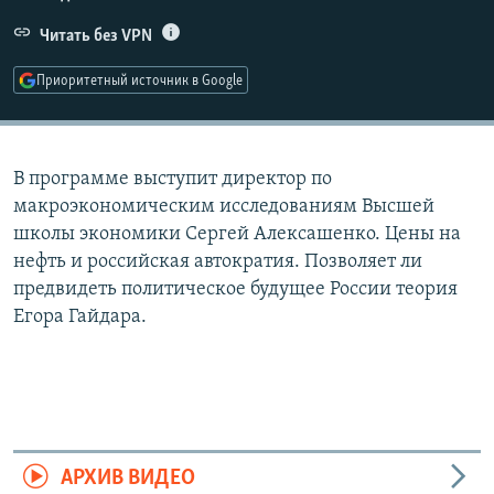
РАСПИСАНИЕ ВЕЩАНИЯ
Читать без VPN
ПОДПИШИТЕСЬ НА РАССЫЛКУ
Приоритетный источник в Google
СОЦИАЛЬНЫЕ СЕТИ
В программе выступит директор по
макроэкономическим исследованиям Высшей
школы экономики Сергей Алексашенко. Цены на
нефть и российская автократия. Позволяет ли
Все сайты РСЕ/РС
предвидеть политическое будущее России теория
Егора Гайдара.
АРХИВ ВИДЕО