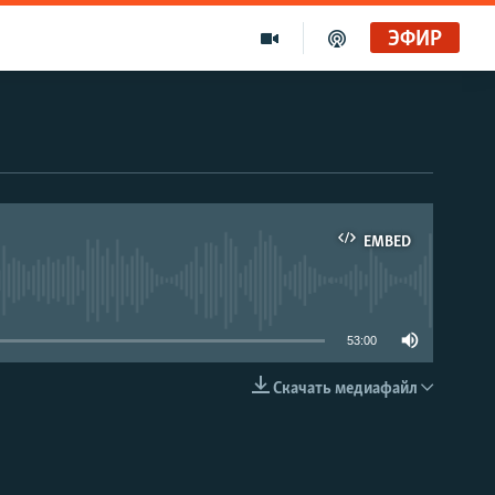
ЭФИР
EMBED
able
53:00
Скачать медиафайл
EMBED