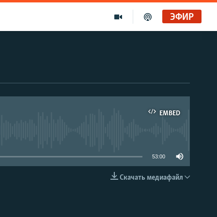
ЭФИР
EMBED
able
53:00
Скачать медиафайл
EMBED